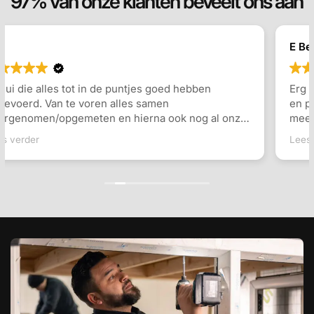
97% van onze klanten beveelt ons aan
E Berends
Erg tevreden over het geleverde dakkapel. Inmeten
en plaatsing ging erg vlot, en er werd goed
meegedacht over de indeling en de keuzes die
gemaakt konden worden. Communicatie ging goed
Lees verder
en snel antwoord op vragen. Ook de monteurs waren
erg vriendelijk en vakkundig. Zeker een aanrader!