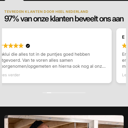
TEVREDEN KLANTEN DOOR HEEL NEDERLAND
97% van onze klanten beveelt ons aan
E Berends
Erg tevreden over het geleverde dakkapel. Inmeten
en plaatsing ging erg vlot, en er werd goed
meegedacht over de indeling en de keuzes die
gemaakt konden worden. Communicatie ging goed
Lees verder
en snel antwoord op vragen. Ook de monteurs waren
erg vriendelijk en vakkundig. Zeker een aanrader!