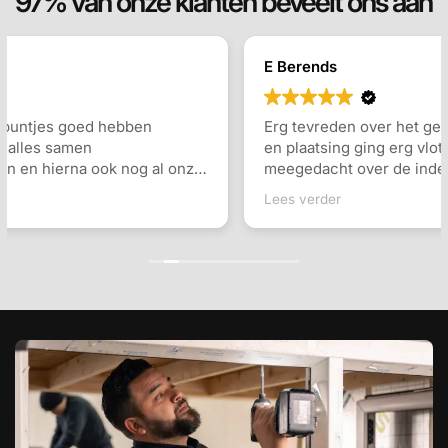
97% van onze klanten beveelt ons aan
E Berends
Erg tevreden over het geleverde dakkapel. Inmeten
en plaatsing ging erg vlot, en er werd goed
meegedacht over de indeling en de keuzes die
gemaakt konden worden. Communicatie ging goed
Lees verder
en snel antwoord op vragen. Ook de monteurs waren
erg vriendelijk en vakkundig. Zeker een aanrader!