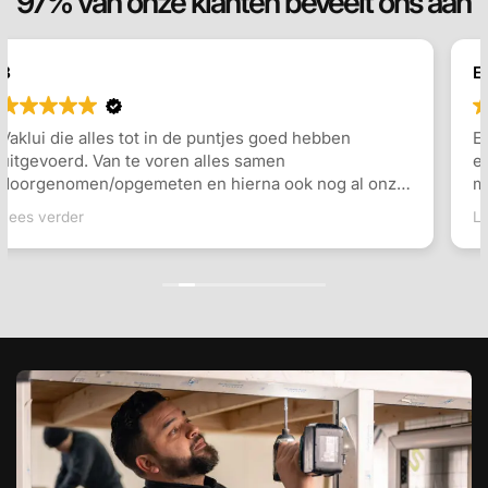
97% van onze klanten beveelt ons aan
E Berends
Erg tevreden over het geleverde dakkapel. Inmeten
en plaatsing ging erg vlot, en er werd goed
meegedacht over de indeling en de keuzes die
gemaakt konden worden. Communicatie ging goed
Lees verder
en snel antwoord op vragen. Ook de monteurs waren
erg vriendelijk en vakkundig. Zeker een aanrader!