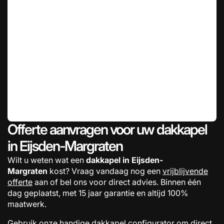
Offerte aanvragen voor uw dakkapel
in Eijsden-Margraten
Wilt u weten wat een
dakkapel in Eijsden-
Margraten
kost? Vraag vandaag nog een
vrijblijvende
offerte
aan of bel ons voor direct advies. Binnen één
dag geplaatst, met 15 jaar garantie en altijd 100%
maatwerk.
Gebruik onze handige
dakkapel configurator
om direct