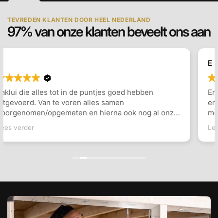
TEVREDEN KLANTEN DOOR HEEL NEDERLAND
97% van onze klanten beveelt ons aan
E Berends
Erg tevreden over het geleverde dakkapel. Inmeten
en plaatsing ging erg vlot, en er werd goed
meegedacht over de indeling en de keuzes die
gemaakt konden worden. Communicatie ging goed
Lees verder
en snel antwoord op vragen. Ook de monteurs waren
erg vriendelijk en vakkundig. Zeker een aanrader!