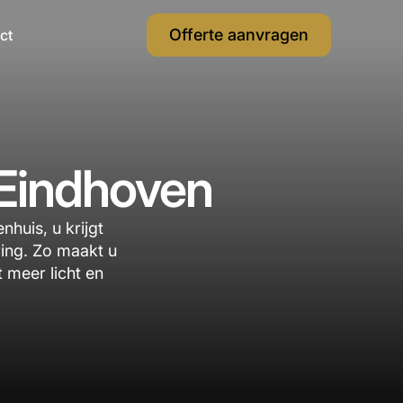
Offerte aanvragen
ct
 Eindhoven
huis, u krijgt
ring. Zo maakt u
 meer licht en