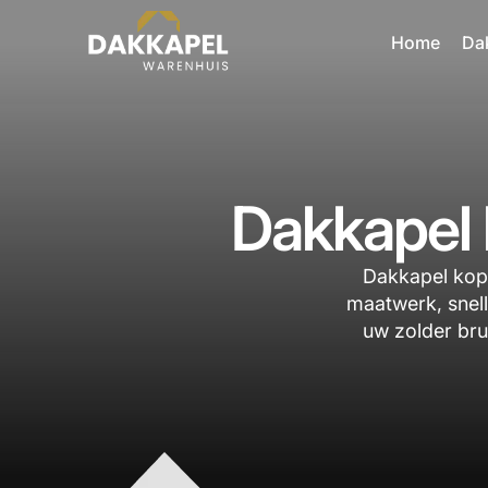
Home
Da
Dakkapel 
Dakkapel kope
maatwerk, snell
uw zolder bru