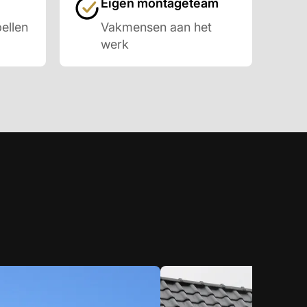
Eigen montageteam
ellen
Vakmensen aan het
werk