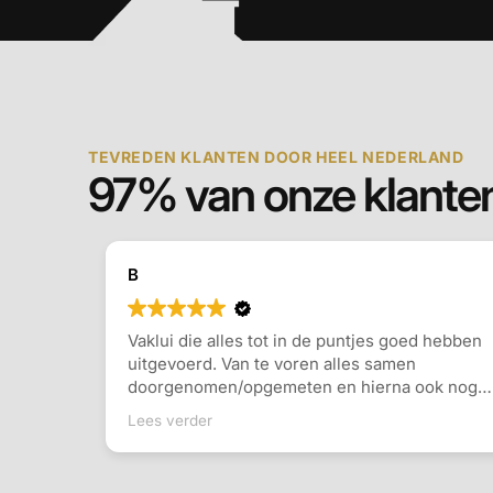
TEVREDEN KLANTEN DOOR HEEL NEDERLAND
97% van onze klanten
B
Vaklui die alles tot in de puntjes goed hebben
uitgevoerd. Van te voren alles samen
doorgenomen/opgemeten en hierna ook nog
al onze vragen beantwoord. Vervolgens op de
Lees verder
afgesproken datum de werkzaamheden
hebben uitgevoerd. Werken netjes en zijn
eerlijk. Prijs/kwaliteit allemaal top!