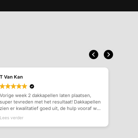
T Van Kan
D Klase
Vorige week 2 dakkapellen laten plaatsen,
Dakkapel
super tevreden met het resultaat! Dakkapellen
een dakk
zien er kwalitatief goed uit, de hulp vooraf was
en ruimt
duidelijk en snel en de monteurs hebben snel
duidelij
Lees verder
Lees verd
en netjes gewerkt! Mijn aanbeveling hebben
werk was
ze!
personeel