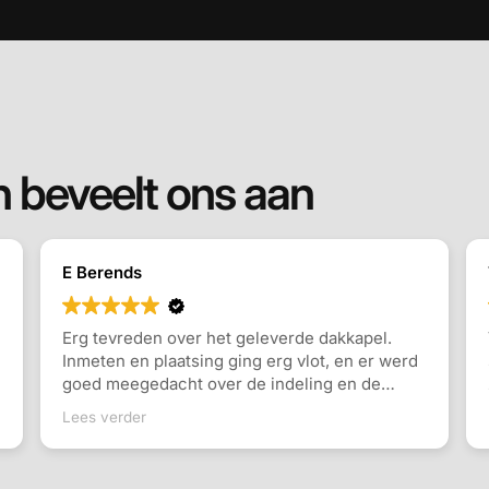
 beveelt ons aan
E Berends
Erg tevreden over het geleverde dakkapel.
Inmeten en plaatsing ging erg vlot, en er werd
goed meegedacht over de indeling en de
keuzes die gemaakt konden worden.
Lees verder
Communicatie ging goed en snel antwoord op
vragen. Ook de monteurs waren erg vriendelijk
en vakkundig. Zeker een aanrader!