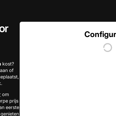
or
Configur
n
kost?
aan of
eplaatst,
k.
r
om
rpe prijs
an eerste
 genieten