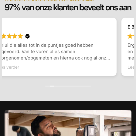
97% van onze klanten beveelt ons aan
E Berends
Erg tevreden over het geleverde dakkapel. Inmeten
en plaatsing ging erg vlot, en er werd goed
meegedacht over de indeling en de keuzes die
gemaakt konden worden. Communicatie ging goed
Lees verder
en snel antwoord op vragen. Ook de monteurs waren
erg vriendelijk en vakkundig. Zeker een aanrader!