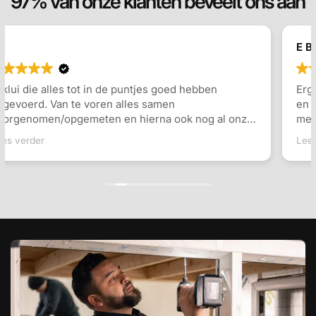
97% van onze klanten beveelt ons aan
E Berends
Erg tevreden over het geleverde dakkapel. Inmeten
en plaatsing ging erg vlot, en er werd goed
meegedacht over de indeling en de keuzes die
gemaakt konden worden. Communicatie ging goed
Lees verder
en snel antwoord op vragen. Ook de monteurs waren
erg vriendelijk en vakkundig. Zeker een aanrader!