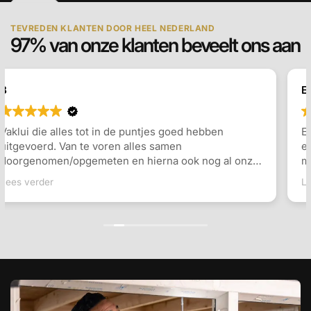
TEVREDEN KLANTEN DOOR HEEL NEDERLAND
97% van onze klanten beveelt ons aan
E Berends
Erg tevreden over het geleverde dakkapel. Inmeten
en plaatsing ging erg vlot, en er werd goed
meegedacht over de indeling en de keuzes die
gemaakt konden worden. Communicatie ging goed
Lees verder
en snel antwoord op vragen. Ook de monteurs waren
erg vriendelijk en vakkundig. Zeker een aanrader!