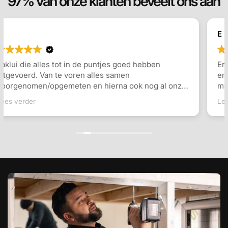
97% van onze klanten beveelt ons aan
E Berends
Erg tevreden over het geleverde dakkapel. Inmeten
en plaatsing ging erg vlot, en er werd goed
meegedacht over de indeling en de keuzes die
gemaakt konden worden. Communicatie ging goed
Lees verder
en snel antwoord op vragen. Ook de monteurs waren
erg vriendelijk en vakkundig. Zeker een aanrader!