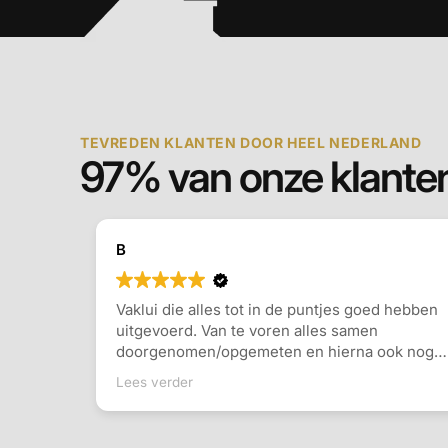
TEVREDEN KLANTEN DOOR HEEL NEDERLAND
97% van onze klanten
B
Vaklui die alles tot in de puntjes goed hebben
uitgevoerd. Van te voren alles samen
doorgenomen/opgemeten en hierna ook nog
al onze vragen beantwoord. Vervolgens op de
Lees verder
afgesproken datum de werkzaamheden
hebben uitgevoerd. Werken netjes en zijn
eerlijk. Prijs/kwaliteit allemaal top!