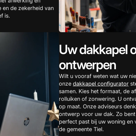
ief afwerking en
ie en de zekerheid van
f is.
Uw dakkapel o
ontwerpen
Wilt u vooraf weten wat uw ni
onze
dakkapel configurator
st
samen. Kies het formaat, de af
rolluiken of zonwering. U ontva
op maat. Onze adviseurs denk
ontwerp voor uw dak. Zo bent
perfect past bij uw woning en 
de gemeente Tiel.