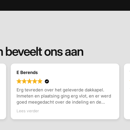
 beveelt ons aan
E Berends
Erg tevreden over het geleverde dakkapel.
Inmeten en plaatsing ging erg vlot, en er werd
goed meegedacht over de indeling en de
keuzes die gemaakt konden worden.
Lees verder
Communicatie ging goed en snel antwoord op
vragen. Ook de monteurs waren erg vriendelijk
en vakkundig. Zeker een aanrader!