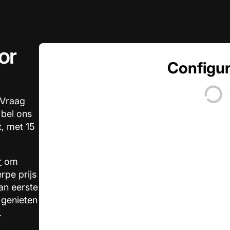
or
Configur
 Vraag
 bel ons
t, met 15
r
om
rpe prijs
an eerste
 genieten
.