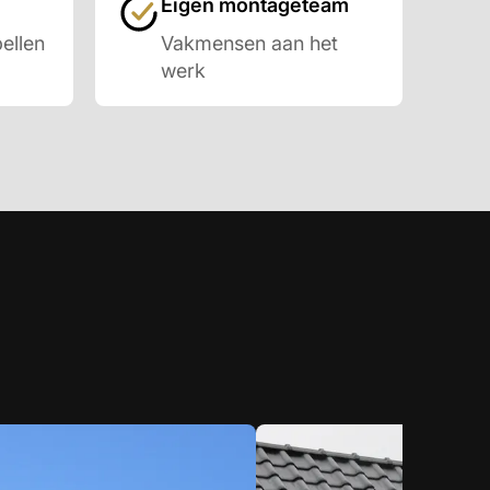
Eigen montageteam
ellen
Vakmensen aan het
werk