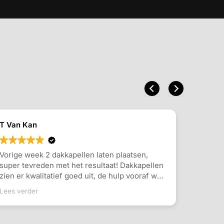
T Van Kan
D Klase
Vorige week 2 dakkapellen laten plaatsen,
Dakkape
super tevreden met het resultaat! Dakkapellen
een dakk
zien er kwalitatief goed uit, de hulp vooraf was
en ruimt
duidelijk en snel en de monteurs hebben snel
duidelij
Lees verder
Lees ver
en netjes gewerkt! Mijn aanbeveling hebben
werk was
ze!
personeel