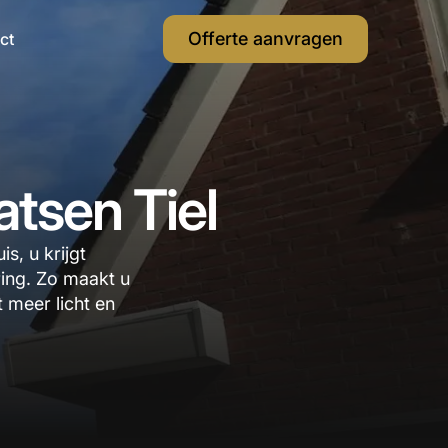
Offerte aanvragen
ct
atsen Tiel
s, u krijgt
ring. Zo maakt u
 meer licht en